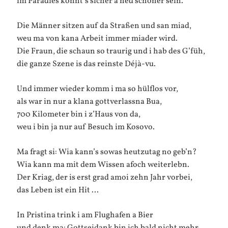
im Paradies könnt’s sicher a ned schöner sein.
Die Männer sitzen auf da Straßen und san miad,
weu ma von kana Arbeit immer miader wird.
Die Fraun, die schaun so traurig und i hab des G’füh,
die ganze Szene is das reinste Déjà-vu.
Und immer wieder komm i ma so hülflos vor,
als war in nur a klana gottverlassna Bua,
700 Kilometer bin i z’Haus von da,
weu i bin ja nur auf Besuch im Kosovo.
Ma fragt si: Wia kann’s sowas heutzutag no geb’n?
Wia kann ma mit dem Wissen afoch weiterlebn.
Der Kriag, der is erst grad amoi zehn Jahr vorbei,
das Leben ist ein Hit …
In Pristina trink i am Flughafen a Bier