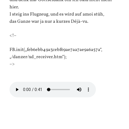
und denk ma: Gottseidank bin ich bald nicht mehr
hier.
I steig ins Flugzeug, und es wird auf amoi stüh,
das Ganze war ja nur a kurzes Déjà-vu.
<!–
FB.init(„feb6ebb49a3cebf69ae7aa7ae9a6a57a“,
„/danzer/xd_receiver.htm“);
–>