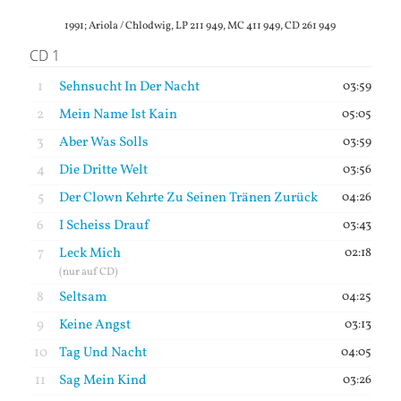
1991; Ariola / Chlodwig, LP 211 949, MC 411 949, CD 261 949
CD 1
1
Sehnsucht In Der Nacht
03:59
2
Mein Name Ist Kain
05:05
3
Aber Was Solls
03:59
4
Die Dritte Welt
03:56
5
Der Clown Kehrte Zu Seinen Tränen Zurück
04:26
6
I Scheiss Drauf
03:43
7
Leck Mich
02:18
(nur auf CD)
8
Seltsam
04:25
9
Keine Angst
03:13
10
Tag Und Nacht
04:05
11
Sag Mein Kind
03:26