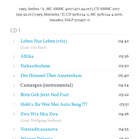
1993; Ambra / A , MC AMMC 4017 (471.94.017), CD AMMC 2017
(291.92.017) 1993; Marimba / D, CD 39 81124-2, MC 39 81124-4 2016;
Amadeo, DoLP 570467-0
CD 1
1
Leben Nur Leben (vita)
04:42
(Gast: Ulli Bäer)
2
Afrika
05:26
3
Nahaufnahme
03:50
4
Der Himmel Über Amsterdam
05:40
5
Camargue (instrumental)
04:54
6
Bitte Geh Jetzt Ned Furt
05:22
7
Hobt's Ihr Wer Mei Auto Xeng???
03:51
8
Zwa Wie Mia Zwa
04:26
(Gast: Wolfgang Ambros)
9
Vorstadtcasanova
04:55
05:10