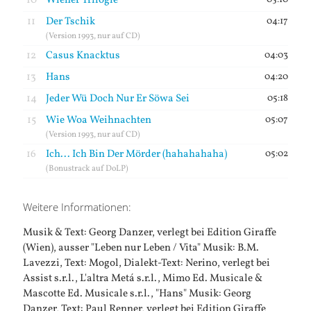
10
Wiener Trilogie
11
Der Tschik
04:17
(Version 1993, nur auf CD)
12
Casus Knacktus
04:03
13
Hans
04:20
14
Jeder Wü Doch Nur Er Söwa Sei
05:18
15
Wie Woa Weihnachten
05:07
(Version 1993, nur auf CD)
16
Ich... Ich Bin Der Mörder (hahahahaha)
05:02
(Bonustrack auf DoLP)
Weitere Informationen:
Musik & Text: Georg Danzer, verlegt bei Edition Giraffe
(Wien), ausser "Leben nur Leben / Vita" Musik: B.M.
Lavezzi, Text: Mogol, Dialekt-Text: Nerino, verlegt bei
Assist s.r.l., L'altra Metá s.r.l., Mimo Ed. Musicale &
Mascotte Ed. Musicale s.r.l., "Hans" Musik: Georg
Danzer, Text: Paul Renner, verlegt bei Edition Giraffe